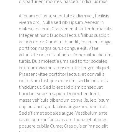
dis parturient montes, nascetur ridiculus mus.
Aliquam dui urna, vulputate a diam vel, facilisis
viverra orci. Nulla sed nibh ipsum. Aenean in
malesuada erat. Cras venenatis interdum iaculis.
Integer at nunc faucibus lectus finibus suscipit
ac non dolor. Curabitur blandit, ipsum eu feugiat
porttitor, magna purus congue elit, vitae
vulputate odio nisl ut ante. Donec vitae dictum
turpis. Duis molestie urna sed tortor sodales
interdum. Vivamus consectetur feugiat aliquet.
Praesent vitae porttitor lectus, et convallis
odio. Nam tristique ex ipsum, sed finibus felis
tincidunt ut. Sed id eros id diam consequat
tincidunt vitae in sapien. Donec hendrerit,
massa vehicula bibendum convallis, leo ipsum
dapibus lacus, ut facilisis augue neque in nibh.
Sed sit amet sodales augue. Vestibulum ante
ipsum primis in faucibus orci luctus et ultrices
posuere cubilia Curae; Cras quis enim nec elit