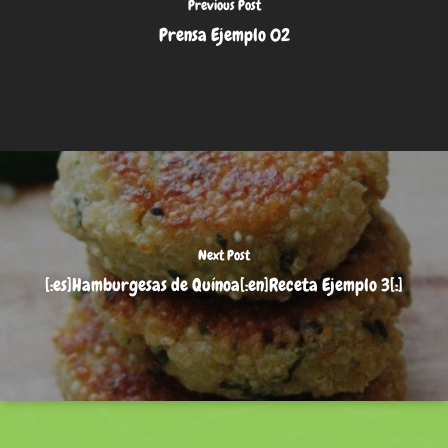
Previous Post
Prensa Ejemplo 02
Next Post
[:es]Hamburgesas de Quínoa[:en]Receta Ejemplo 3[:]