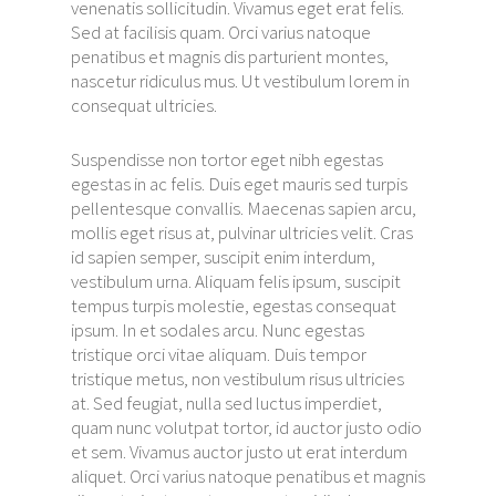
venenatis sollicitudin. Vivamus eget erat felis.
Sed at facilisis quam. Orci varius natoque
penatibus et magnis dis parturient montes,
nascetur ridiculus mus. Ut vestibulum lorem in
consequat ultricies.
Suspendisse non tortor eget nibh egestas
egestas in ac felis. Duis eget mauris sed turpis
pellentesque convallis. Maecenas sapien arcu,
mollis eget risus at, pulvinar ultricies velit. Cras
id sapien semper, suscipit enim interdum,
vestibulum urna. Aliquam felis ipsum, suscipit
tempus turpis molestie, egestas consequat
ipsum. In et sodales arcu. Nunc egestas
tristique orci vitae aliquam. Duis tempor
tristique metus, non vestibulum risus ultricies
at. Sed feugiat, nulla sed luctus imperdiet,
quam nunc volutpat tortor, id auctor justo odio
et sem. Vivamus auctor justo ut erat interdum
aliquet. Orci varius natoque penatibus et magnis