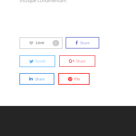
tristique condimentum.
Love
Share
0
Tweet
Share
Share
Pin